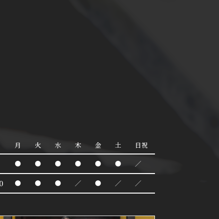
月
火
水
木
金
土
日祝
●
●
●
●
●
●
／
0
●
●
●
／
●
／
／